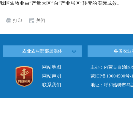
我区农牧业由“产量大区”向“产业强区”转变
的
实际成效
。
打印
关闭
农业农村部部属媒体
各省农业
网站地图
主办：内蒙古自治区
网站声明
蒙ICP备19004500号-
联系我们
地址：呼和浩特市乌兰察