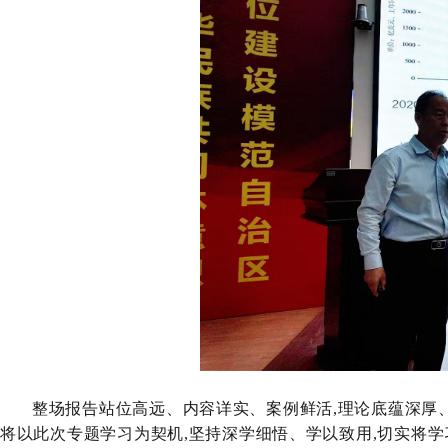
整场报告站位高远、
内容详实
、案例
鲜活
,理论底蕴深厚
将
以此次
专题
学习为契机,
坚持
深学细悟、学以致用,切实将学