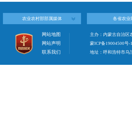
农业农村部部属媒体
各省农业
网站地图
主办：内蒙古自治区
网站声明
蒙ICP备19004500号-
联系我们
地址：呼和浩特市乌兰察