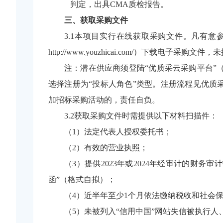
判定，出具
CMA质检报告
。
三、获取采购文件
3.1本项目实行在线获取采购文件。凡有意参加
http://www.youzhicai.com/）下载
注：潜在供应商须登陆
“优质采云采购平台”（
选择注册为“投标人角色”类型。注册流程见优质采平台“用户
加招标采购活动的，责任自负。
3.2获取采购文件时需提供以下材料扫描件：
（
1）法定代表人授权委托书；
（
2）有效的营业执照；
（
3）提供2023年或2024年经审计的财
函”（格式自拟）；
（
4）近半年至少1个月依法缴纳税收和社会
（
5）未被列入“信用中国”网站失信被执行