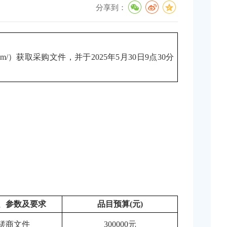
分享到：
com/）
获取采购文件，并于
2025
年
5
月
30
日
9
点
30
分
、参数及要求
品目预算
(元)
磋商文件
300000元