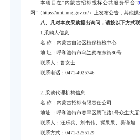
本项目在
“内蒙古招标投标公共服务平台”(
网”（
https://nmt.nmg.gov.cn/
）上发布公告，其他媒
八、凡对本次采购提出询问，请按以下方式
1.采购人信息
名
称：
内蒙古自治区植保植检中心
地
址：呼和浩特市乌兰察布东街
80
号
联系人：鲁女士
联系电话：
0471-4925746
2. 采购代理机构信息
名
称：
内蒙古招标有限责任公司
地址
：
呼和浩特市赛罕区腾飞路
1号众生大厦
联系
人
：
汪乐兵、
刘书伟、冀果果、吴谨旭
联系方式
：
0
471-3255129