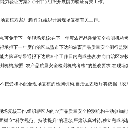
术
能力验证方案
》(附件
1
),组织开展能力验证有关工作。
现场
复核
方案
》(附件
2
),组织开展现场复核有关工作。
构,可免于下一年现场复核;在下一年度农产品质量安全检测机构
不得承担下一年度自治区
或盟市
下达的农畜产品质量安全例行监测
在能力验证结果通报下达后
30
个工作日内完成整改,并向自治区农
测
机构,按照
“
农产品质量安全检测机构考核
”
的整改要求,在现场
由不接受和不配合现场复核的检测机构,自治区农牧厅将依据《
现场复核工作,组织辖区内的农产品质量安全检测机构主动参加
固树立
“
科学规范、持续提升
”
的理念,严肃认真对待,独立完成考