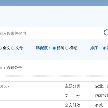
全文
文号
匹配度：
精确
模糊
排序：
容
>
通知公告
01687
主题分类
农业、
文 号
内农牧质
公文时效
有效