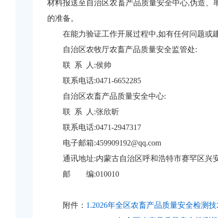
材料报送至
自治区农畜产品质量安全中心
,
伪造
、
的准备。
在能力验证工作开展过程中,如有任何问题或建
自治区农牧厅农畜产品质量安全监管处:
联
系
人:侯帅
联系电话:
0471-6652285
自治区农畜产品质量安全中心:
联
系
人:张欣昕
联系电话:
0471-2947
317
电子邮箱:
459909192
@
qq.com
通讯地址:内蒙古
自治区
呼和浩特市赛罕区兴
邮
编:
010010
附件：
1.2026年全区农畜产品质量安全检测