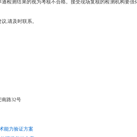
串通
检测结果的
视
为考核不合格。
接受现场复核的检测机构要强
议,请及时联系。
安南路
32
号
技术能力验证方案