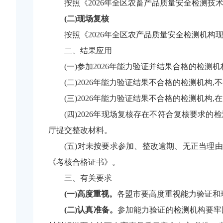
按照《
202
6
年全区
农畜
产品质量安全检测
技
(二)
现场复核
按照《
202
6
年全区
农
产品质量安全检测机构
二、结果应用
(
一
)
参加
202
6
年能力验证并结果合格的
检测
机
(二)
2026
年能力验证结果不合格的
检测
机构,
(三)
2026
年能力验证结果不合格的
检测
机构,
(四)
2026
年
现场复核存在不符合
复核要求的
检
厅
提交整改材料
。
(五)对未按要求参加、整改逾期、无正当理
《考核合格证书》。
三、有关要求
(一)
高度重视。
各盟市要高度重视能力验证和
(二)认真准备
。
参加能力验证的检测机构要牢