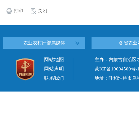
打印
关闭
农业农村部部属媒体
各省农业
网站地图
主办：内蒙古自治区
网站声明
蒙ICP备19004500号-
联系我们
地址：呼和浩特市乌兰察