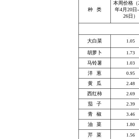
本周价格（2
种 类
年4月20日
26日）
大白菜
1.05
胡萝卜
1.73
马铃薯
1.03
洋 葱
0.95
黄 瓜
2.48
西红柿
2.69
茄 子
2.39
青 椒
3.46
油 菜
1.80
芹 菜
1.56