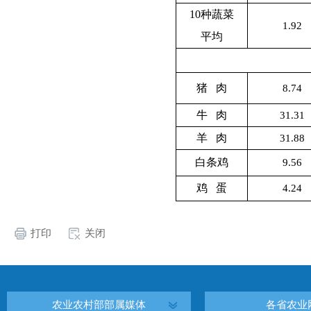
10
种蔬菜
1.92
平均
猪 肉
8.74
牛 肉
31.31
羊 肉
31.88
白条鸡
9.56
鸡 蛋
4.24
打印
关闭
农业农村部部属媒体
各省农业