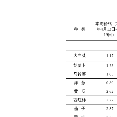
本周价格（2
种 类
年4月13日
19日）
大白菜
1.17
胡萝卜
1.75
马铃薯
1.05
洋 葱
0.89
黄 瓜
2.62
西红柿
2.72
茄 子
2.37