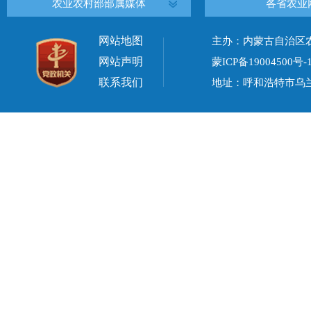
农业农村部部属媒体
各省农业
网站地图
主办：内蒙古自治区
网站声明
蒙ICP备19004500号-
联系我们
地址：呼和浩特市乌兰察