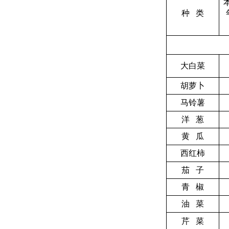
种 类
大白菜
胡萝卜
马铃薯
洋 葱
黄 瓜
西红柿
茄 子
青 椒
油 菜
芹 菜