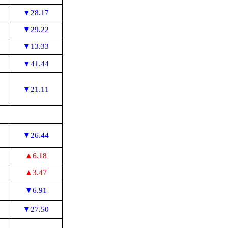
▼28.17
▼29.22
▼13.33
▼41.44
▼21.11
▼26.44
▲6.18
▲3.47
▼6.91
▼27.50