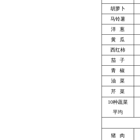
胡萝卜
马铃薯
洋 葱
黄 瓜
西红柿
茄 子
青 椒
油 菜
芹 菜
10
种蔬菜
平均
猪 肉