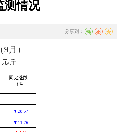
监测情况
分享到：
（9月）
元/斤
跌
同比涨跌
（%）
▼28.57
▼11.76