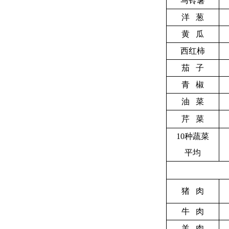
马铃薯
洋 葱
黄 瓜
西红柿
茄 子
青 椒
油 菜
芹 菜
10
种蔬菜
平均
猪 肉
牛 肉
羊 肉