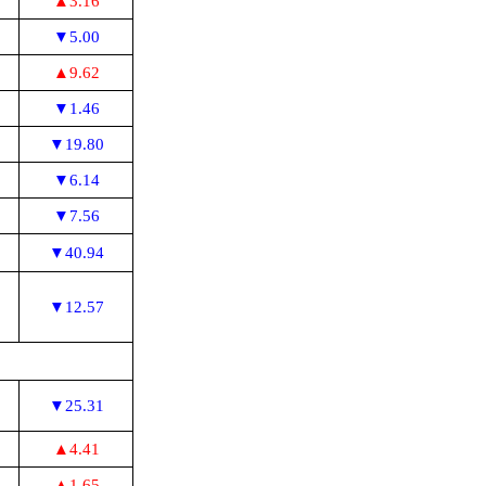
▲3.16
▼5.00
▲9.62
▼1.46
▼19.80
▼6.14
▼7.56
▼40.94
▼12.57
▼25.31
▲4.41
▲1.65