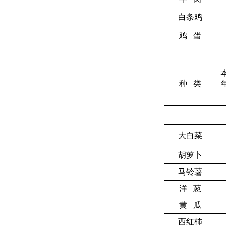
白条鸡
鸡 蛋
种 类
大白菜
胡萝卜
马铃薯
洋 葱
黄 瓜
西红柿