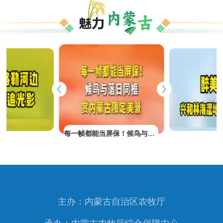
每一帧都能当屏保！候鸟与落日同框 赏内蒙古限定美景
主办：内蒙古自治区农牧厅