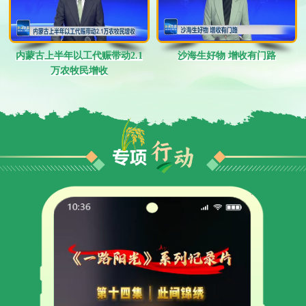
内蒙古上半年以工代赈带动2.1
沙海生好物 增收有门路
万农牧民增收