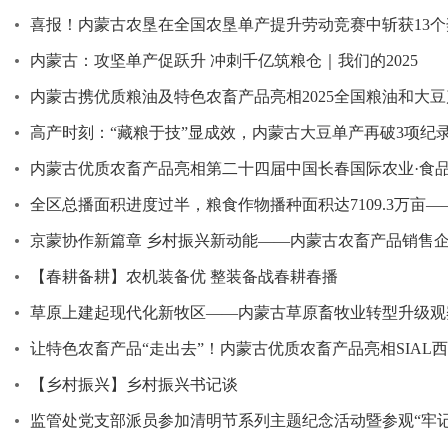
喜报！内蒙古农垦在全国农垦单产提升劳动竞赛中斩获13
内蒙古：攻坚单产促跃升 冲刺千亿筑粮仓｜我们的2025
内蒙古携优质粮油及特色农畜产品亮相2025全国粮油和大
高产时刻：“藏粮于技”显成效，内蒙古大豆单产再破3项纪
内蒙古优质农畜产品亮相第二十四届中国长春国际农业·食
全区总播面积进度过半，粮食作物播种面积达7109.3万亩—
京蒙协作新篇章 乡村振兴新动能——内蒙古农畜产品销售
【春耕备耕】农机装备优 整装备战春耕春播
草原上建起现代化新牧区——内蒙古草原畜牧业转型升级观
让特色农畜产品“走出去”！内蒙古优质农畜产品亮相SIAL
【乡村振兴】乡村振兴书记谈
监管处党支部派员参加清明节系列主题纪念活动暨参观“牢记嘱