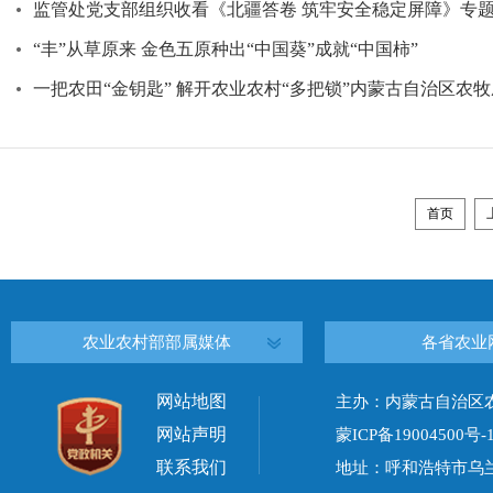
监管处党支部组织收看《北疆答卷 筑牢安全稳定屏障》专
“丰”从草原来 金色五原种出“中国葵”成就“中国柿”
一把农田“金钥匙” 解开农业农村“多把锁”内蒙古自治区农牧厅2
首页
农业农村部部属媒体
各省农业
网站地图
主办：内蒙古自治区
网站声明
蒙ICP备19004500号-
联系我们
地址：呼和浩特市乌兰察